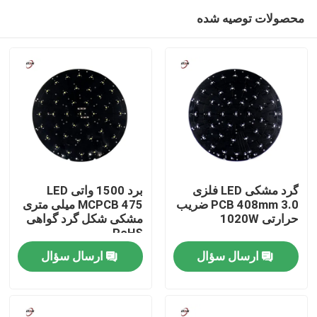
محصولات توصیه شده
گرد مشکی LED فلزی
برد 1500 واتی LED
PCB 408mm 3.0 ضریب
MCPCB 475 میلی متری
حرارتی 1020W
مشکی شکل گرد گواهی
خونه
RoHS
ارسال سؤال
ارسال سؤال
محصولات
ویدیو