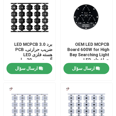
درباره ما
تور کارخانه
OEM LED MCPCB
برد LED MCPCB 3.0
کنترل کیفیت
Board 600W for High
ضریب حرارتی، PCB
Bay Searching Light
هسته فلزی LED
چراغ های LED
آلومینیومی 20 میلی
با ما تماس بگیرید
متری
ارسال سؤال
ارسال سؤال
اخبار
درخواست نقل قول
Shop