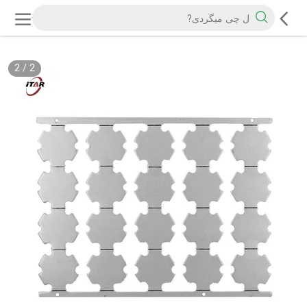
2
/
2