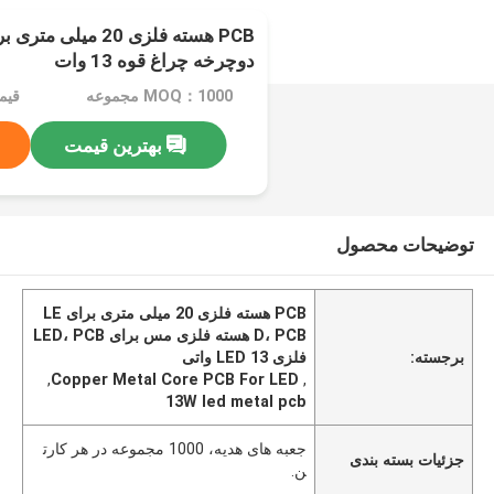
دوچرخه چراغ قوه 13 وات
MOQ：1000 مجموعه
قیمت：.69
بهترین قیمت
توضیحات محصول
PCB هسته فلزی 20 میلی متری برای LE
D، PCB هسته فلزی مس برای LED، PCB
برجسته:
فلزی LED 13 واتی
,
Copper Metal Core PCB For LED
,
13W led metal pcb
جعبه های هدیه، 1000 مجموعه در هر کارت
جزئیات بسته بندی
ن.